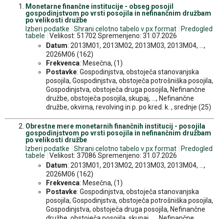
Monetarne finančne institucije - obseg posojil
gospodinjstvom po vrsti posojila in nefinančnim družbam
po velikosti družbe
Izberi podatke
Shrani celotno tabelo v px format
Predogled
tabele
Velikost: 51702 Spremenjeno: 31.07.2026
Datum
: 2013M01, 2013M02, 2013M03, 2013M04, ...,
2026M06 (162)
Frekvenca
: Mesečna, (1)
Postavke
: Gospodinjstva, obstoječa stanovanjska
posojila, Gospodinjstva, obstoječa potrošniška posojila,
Gospodinjstva, obstoječa druga posojila, Nefinančne
družbe, obstoječa posojila, skupaj, ..., Nefinančne
družbe, okvirna, revolving in p. po kred. k. , srednje (25)
Obrestne mere monetarnih finančnih institucij - posojila
gospodinjstvom po vrsti posojila in nefinančnim družbam
po velikosti družbe
Izberi podatke
Shrani celotno tabelo v px format
Predogled
tabele
Velikost: 37086 Spremenjeno: 31.07.2026
Datum
: 2013M01, 2013M02, 2013M03, 2013M04, ...,
2026M06 (162)
Frekvenca
: Mesečna, (1)
Postavke
: Gospodinjstva, obstoječa stanovanjska
posojila, Gospodinjstva, obstoječa potrošniška posojila,
Gospodinjstva, obstoječa druga posojila, Nefinančne
družbe, obstoječa posojila, skupaj, ..., Nefinančne