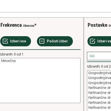
Frekvenca
Postavke
Obvezno
O
Izbranih:
0
od
1
Izbranih:
0
od
2