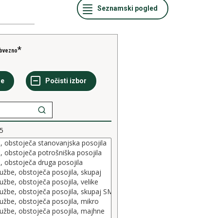
bvezno
5