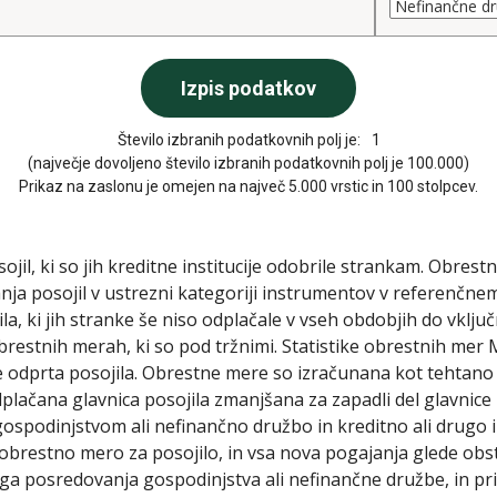
Število izbranih podatkovnih polj je:
1
(največje dovoljeno število izbranih podatkovnih polj je 100.000)
Prikaz na zaslonu je omejen na največ 5.000 vrstic in 100 stolpcev.
sojil, ki so jih kreditne institucije odobrile strankam. Obr
anja posojil v ustrezni kategoriji instrumentov v referenč
la, ki jih stranke še niso odplačale v vseh obdobjih do vklj
obrestnih merah, ki so pod tržnimi. Statistike obrestnih mer
e odprta posojila. Obrestne mere so izračunana kot tehtano
lačana glavnica posojila zmanjšana za zapadli del glavnice p
spodinjstvom ali nefinančno družbo in kreditno ali drugo in
obrestno mero za posojilo, in vsa nova pogajanja glede obst
vnega posredovanja gospodinjstva ali nefinančne družbe, in p