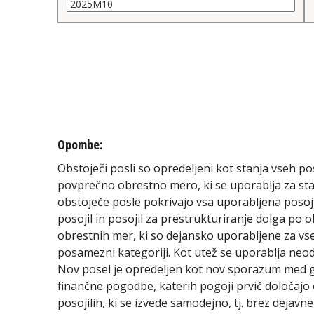
Opombe:
Obstoječi posli so opredeljeni kot stanja vseh po
povprečno obrestno mero, ki se uporablja za st
obstoječe posle pokrivajo vsa uporabljena posoji
posojil in posojil za prestrukturiranje dolga po 
obrestnih mer, ki so dejansko uporabljene za vs
posamezni kategoriji. Kot utež se uporablja neodp
Nov posel je opredeljen kot nov sporazum med go
finančne pogodbe, katerih pogoji prvič določajo 
posojilih, ki se izvede samodejno, tj. brez deja