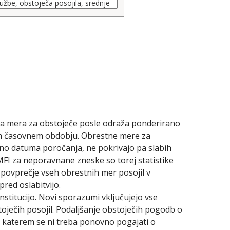
estna mera za obstoječe posle odraža ponderirano
nem časovnem obdobju. Obrestne mere za
učno datuma poročanja, ne pokrivajo pa slabih
 MFI za neporavnane zneske so torej statistike
 povprečje vseh obrestnih mer posojil v
red oslabitvijo.
stitucijo. Novi sporazumi vključujejo vse
oječih posojil. Podaljšanje obstoječih pogodb o
ri katerem se ni treba ponovno pogajati o