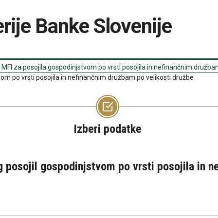
rije Banke Slovenije
FI za posojila gospodinjstvom po vrsti posojila in nefinančnim družbam
vom po vrsti posojila in nefinančnim družbam po velikosti družbe
Izberi podatke
g posojil gospodinjstvom po vrsti posojila in 