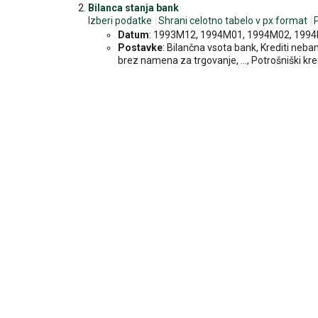
Bilanca stanja bank
Izberi podatke
Shrani celotno tabelo v px format
Datum
: 1993M12, 1994M01, 1994M02, 1994M
Postavke
: Bilančna vsota bank, Krediti ne
brez namena za trgovanje, ..., Potrošniški kr