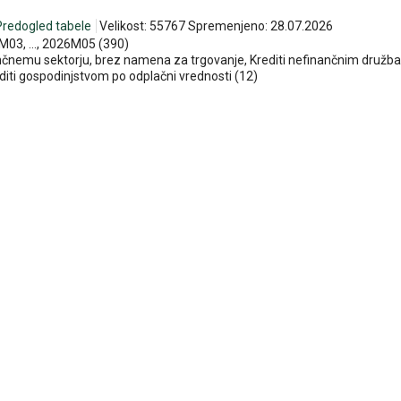
Predogled tabele
Velikost: 55767 Spremenjeno: 28.07.2026
03, ..., 2026M05 (390)
bančnemu sektorju, brez namena za trgovanje, Krediti nefinančnim družb
editi gospodinjstvom po odplačni vrednosti (12)