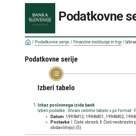
Podatkovne se
/
Podatkovne serije
/
Finančne institucije in trgi
/
Izbra
Podatkovne serije
Izberi tabelo
Izkaz poslovnega izida bank
Izberi podatke
Shrani celotno tabelo v px format
Datum
: 1993M12, 1994M01, 1994M02, 1994M
Postavke
: I. Čiste obresti, II. Čisti neobres
obdavčitvijo) (5)