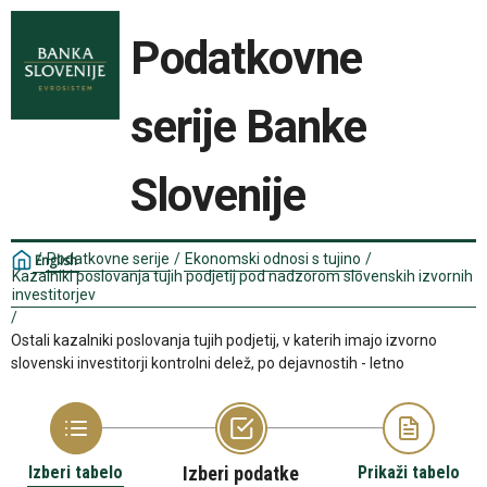
Podatkovne
serije Banke
Slovenije
/
Podatkovne serije
/
Ekonomski odnosi s tujino
/
English
Kazalniki poslovanja tujih podjetij pod nadzorom slovenskih izvornih
investitorjev
/
Ostali kazalniki poslovanja tujih podjetij, v katerih imajo izvorno
slovenski investitorji kontrolni delež, po dejavnostih - letno
Izberi tabelo
Izberi podatke
Prikaži tabelo