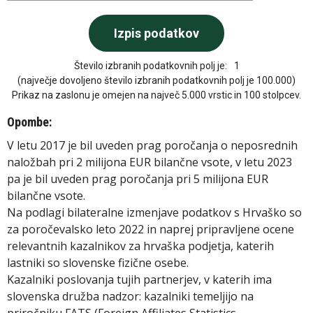
Število izbranih podatkovnih polj je:
1
(največje dovoljeno število izbranih podatkovnih polj je 100.000)
Prikaz na zaslonu je omejen na največ 5.000 vrstic in 100 stolpcev.
Opombe:
V letu 2017 je bil uveden prag poročanja o neposrednih
naložbah pri 2 milijona EUR bilančne vsote, v letu 2023
pa je bil uveden prag poročanja pri 5 milijona EUR
bilančne vsote.
Na podlagi bilateralne izmenjave podatkov s Hrvaško so
za poročevalsko leto 2022 in naprej pripravljene ocene
relevantnih kazalnikov za hrvaška podjetja, katerih
lastniki so slovenske fizične osebe.
Kazalniki poslovanja tujih partnerjev, v katerih ima
slovenska družba nadzor: kazalniki temeljijo na