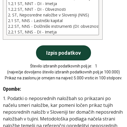
Število izbranih podatkovnih polj je:
1
(največje dovoljeno število izbranih podatkovnih polj je 100.000)
Prikaz na zaslonu je omejen na največ 5.000 vrstic in 100 stolpcev.
Opombe:
1. Podatki o neposrednih naložbah so prikazani po
načelu smeri naložbe, kar pomeni ločen prikaz tujih
neposrednih naložb v Sloveniji ter domačih neposrednih
naložbah v tujini. Metodološka podlaga načela strani
naložbe temelji na referenčni opredelitvi neposrednih