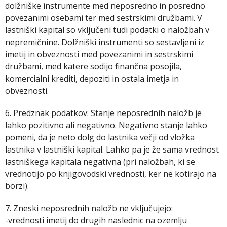
dolžniške instrumente med neposredno in posredno
povezanimi osebami ter med sestrskimi družbami. V
lastniški kapital so vključeni tudi podatki o naložbah v
nepremičnine. Dolžniški instrumenti so sestavljeni iz
imetij in obveznosti med povezanimi in sestrskimi
družbami, med katere sodijo finančna posojila,
komercialni krediti, depoziti in ostala imetja in
obveznosti.
6. Predznak podatkov: Stanje neposrednih naložb je
lahko pozitivno ali negativno. Negativno stanje lahko
pomeni, da je neto dolg do lastnika večji od vložka
lastnika v lastniški kapital. Lahko pa je že sama vrednost
lastniškega kapitala negativna (pri naložbah, ki se
vrednotijo po knjigovodski vrednosti, ker ne kotirajo na
borzi).
7. Zneski neposrednih naložb ne vključujejo:
-vrednosti imetij do drugih naslednic na ozemlju