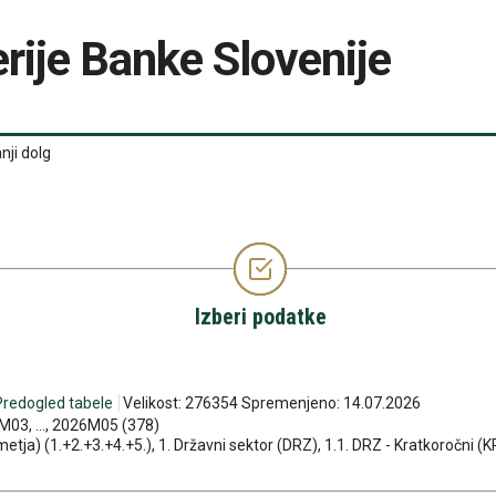
rije Banke Slovenije
nji dolg
Izberi podatke
Predogled tabele
Velikost: 276354 Spremenjeno: 14.07.2026
03, ..., 2026M05 (378)
etja) (1.+2.+3.+4.+5.), 1. Državni sektor (DRZ), 1.1. DRZ - Kratkoročni (KR)