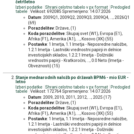
četrtletno
Izberi podatke
Shrani celotno tabelo v px format
Predogled
tabele
Velikost: 692085 Spremenjeno: 14.07.2026
Datum
: 2009Q1, 2009Q2, 2009Q3, 2009Q4, ..., 2026Q1
(69)
Porazdelitev
: Države, (1)
Koda porazdelitve
: Skupaj svet (W1), Evropa (E1),
Afrika (F1), Amerika (A1), ..., Kosovo (XK) (55)
Postavke
: 1 Imetja, 1.1 Imetja - Neposredne naložbe,
1.2.1 Imetja - Lastniški vrednostni papirji in delnice
investicijskih skladov, 1.2.2.1 Imetja - Dolžniški
vrednostni papirji - Kratkoročni, ..., 0.0 Neto (Imetja -
Obveznosti) (15)
Stanje mednarodnih naložb po državah BPM6 - mio EUR -
letno
Izberi podatke
Shrani celotno tabelo v px format
Predogled
tabele
Velikost: 172764 Spremenjeno: 14.07.2026
Datum
: 2009, 2010, 2011, 2012, ..., 2025 (17)
Porazdelitev
: Države, (1)
Koda porazdelitve
: Skupaj svet (W1), Evropa (E1),
Afrika (F1), Amerika (A1), ..., Kosovo (XK) (55)
Postavke
: 1 Imetja, 1.1 Imetja - Neposredne naložbe,
1.2.1 Imetja - Lastniški vrednostni papirji in delnice
investicijskih skladov, 1.2.2.1 Imetja - Dolžniški