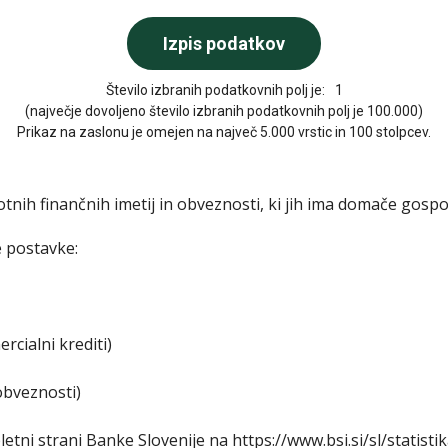
Število izbranih podatkovnih polj je:
1
(največje dovoljeno število izbranih podatkovnih polj je 100.000)
Prikaz na zaslonu je omejen na največ 5.000 vrstic in 100 stolpcev.
tnih finančnih imetij in obveznosti, ki jih ima domače gospo
e postavke:
rcialni krediti)
obveznosti)
etni strani Banke Slovenije na https://www.bsi.si/sl/statist