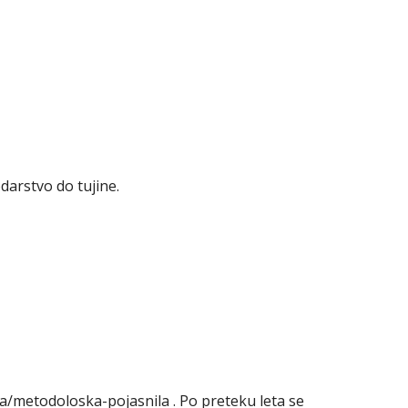
darstvo do tujine.
ika/metodoloska-pojasnila . Po preteku leta se