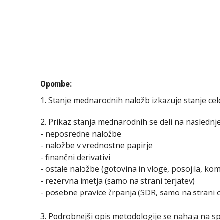
Opombe:
1. Stanje mednarodnih naložb izkazuje stanje celo
2. Prikaz stanja mednarodnih se deli na naslednj
- neposredne naložbe
- naložbe v vrednostne papirje
- finančni derivativi
- ostale naložbe (gotovina in vloge, posojila, kome
- rezervna imetja (samo na strani terjatev)
- posebne pravice črpanja (SDR, samo na strani 
3. Podrobnejši opis metodologije se nahaja na spl