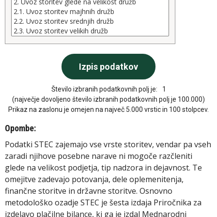
Število izbranih podatkovnih polj je:
1
(največje dovoljeno število izbranih podatkovnih polj je 100.000)
Prikaz na zaslonu je omejen na največ 5.000 vrstic in 100 stolpcev.
Opombe:
Podatki STEC zajemajo vse vrste storitev, vendar pa vseh
zaradi njihove posebne narave ni mogoče razčleniti
glede na velikost podjetja, tip nadzora in dejavnost. Te
omejitve zadevajo potovanja, dele oplemenitenja,
finančne storitve in državne storitve. Osnovno
metodološko ozadje STEC je šesta izdaja Priročnika za
izdelavo plačilne bilance, ki ga je izdal Mednarodni