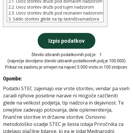
Število izbranih podatkovnih polj je:
1
(največje dovoljeno število izbranih podatkovnih polj je 100.000)
Prikaz na zaslonu je omejen na največ 5.000 vrstic in 100 stolpcev.
Opombe:
Podatki STEC zajemajo vse vrste storitev, vendar pa vseh
zaradi njihove posebne narave ni mogoče razčleniti
glede na velikost podjetja, tip nadzora in dejavnost. Te
omejitve zadevajo potovanja, dele oplemenitenja,
finančne storitve in državne storitve. Osnovno
metodološko ozadje STEC je šesta izdaja Priročnika za
izdelavo plačilne bilance, ki ga je izdal Mednarodni