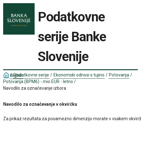
Podatkovne
serije Banke
Slovenije
/
Podatkovne serije
/
Ekonomski odnosi s tujino
/
Potovanja
/
English
Potovanja (BPM6) - mio EUR - letno
/
Navodilo za označevanje izbora
Navodilo za označevanje v okvirčku
Za prikaz rezultata za posamezno dimenzijo morate v vsakem okvirčku izbr