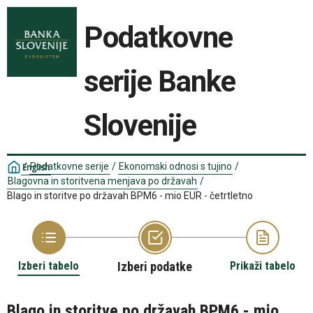
Podatkovne
serije Banke
Slovenije
/
Podatkovne serije
/
Ekonomski odnosi s tujino
/
English
Blagovna in storitvena menjava po državah
/
Blago in storitve po državah BPM6 - mio EUR - četrtletno
Izberi tabelo
Izberi podatke
Prikaži tabelo
Blago in storitve po državah BPM6 - mio