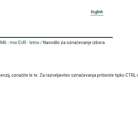
English
PM6 - mio EUR - letno
/
Navodilo za označevanje izbora
 označite le te. Za razveljavitev označevanja pritisnite tipko CTRL in kli