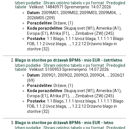
Izberi podatke
Shrani celotno tabelo v px format
Predogled
tabele
Velikost: 14840971 Spremenjeno: 14.07.2026
Datum
: 2009M01, 2009M02, 2009M03, 2009M04, ...,
2026M05 (209)
Porazdelitev
: Države, (1)
Koda porazdelitve
: Skupaj svet (W1), Amerika (A1),
Evropa (E1), Afrika (F1), ..., Zimbabve (ZW) (245)
Postavke
: 1.1 Blago, 1.1.1 Izvoz blaga, 1.1.1.1.1 Blago
FOB, 1.1.2 Uvoz blaga, ..., 1.2.2.12 Državno blago in
storitve (32)
Blago in storitve po državah BPM6 - mio EUR - četrtletno
Izberi podatke
Shrani celotno tabelo v px format
Predogled
tabele
Velikost: 5100953 Spremenjeno: 14.07.2026
Datum
: 2009Q1, 2009Q2, 2009Q3, 2009Q4, ..., 2026Q1
(69)
Porazdelitev
: Države, (1)
Koda porazdelitve
: Skupaj svet (W1), Amerika (A1),
Evropa (E1), Afrika (F1), ..., Zimbabve (ZW) (245)
Postavke
: 1.1 Blago, 1.1.1 Izvoz blaga, 1.1.1.1.1 Blago
FOB, 1.1.2 Uvoz blaga, ..., 1.2.2.12 Državno blago in
storitve (32)
Blago in storitve po državah BPM6 - mio EUR - letno
Izberi podatke
Shrani celotno tabelo v px format
Predogled