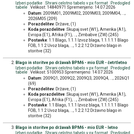
Izberi podatke
Shrani celotno tabelo v px format
Predogled
tabele
Velikost: 14840971 Spremenjeno: 14.07.2026
Datum
: 2009M01, 2009M02, 2009M03, 2009M04, ...,
2026M05 (209)
Porazdelitev
: Države, (1)
Koda porazdelitve
: Skupaj svet (W1), Amerika (A1),
Evropa (E1), Afrika (F1), ..., Zimbabve (ZW) (245)
Postavke
: 1.1 Blago, 1.1.1 Izvoz blaga, 1.1.1.1.1 Blago
FOB, 1.1.2 Uvoz blaga, ..., 1.2.2.12 Državno blago in
storitve (32)
Blago in storitve po državah BPM6 - mio EUR - četrtletno
Izberi podatke
Shrani celotno tabelo v px format
Predogled
tabele
Velikost: 5100953 Spremenjeno: 14.07.2026
Datum
: 2009Q1, 2009Q2, 2009Q3, 2009Q4, ..., 2026Q1
(69)
Porazdelitev
: Države, (1)
Koda porazdelitve
: Skupaj svet (W1), Amerika (A1),
Evropa (E1), Afrika (F1), ..., Zimbabve (ZW) (245)
Postavke
: 1.1 Blago, 1.1.1 Izvoz blaga, 1.1.1.1.1 Blago
FOB, 1.1.2 Uvoz blaga, ..., 1.2.2.12 Državno blago in
storitve (32)
Blago in storitve po državah BPM6 - mio EUR - letno
Izberi podatke
Shrani celotno tabelo v px format
Predogled