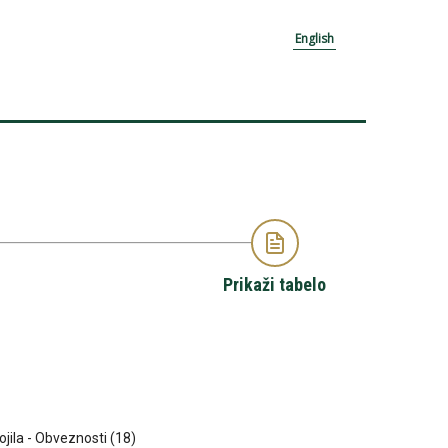
English
Prikaži tabelo
sojila - Obveznosti (18)