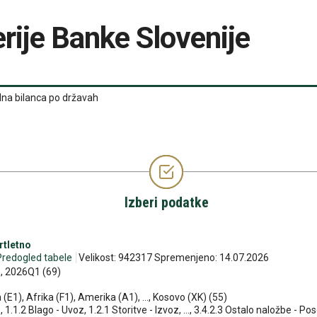
rije Banke Slovenije
ilna bilanca po državah
Izberi podatke
rtletno
Predogled tabele
Velikost: 942317 Spremenjeno: 14.07.2026
., 2026Q1 (69)
 (E1), Afrika (F1), Amerika (A1), ..., Kosovo (XK) (55)
, 1.1.2 Blago - Uvoz, 1.2.1 Storitve - Izvoz, ..., 3.4.2.3 Ostalo naložbe - Po