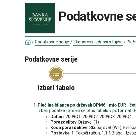
Podatkovne se
/
Podatkovne serije
/
Ekonomski odnosi s tujino
/
Plač
Podatkovne serije
Izberi tabelo
Plačilna bilanca po državah BPM6 - mio EUR - čet
Izberi podatke
Shrani celotno tabelo v px format
Datum
: 2009Q1, 2009Q2, 2009Q3, 2009Q4, ..
Porazdelitev
: Države, (1)
Koda porazdelitve
: Skupaj svet (W1), Evropa
Postavke
: 1. Tekoči račun, 1.1.1 Blago - Izvoz