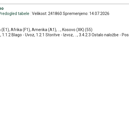
no
Predogled tabele
Velikost: 241860 Spremenjeno: 14.07.2026
 (E1), Afrika (F1), Amerika (A1), ..., Kosovo (XK) (55)
, 1.1.2 Blago - Uvoz, 1.2.1 Storitve - Izvoz, ..., 3.4.2.3 Ostalo naložbe - Po