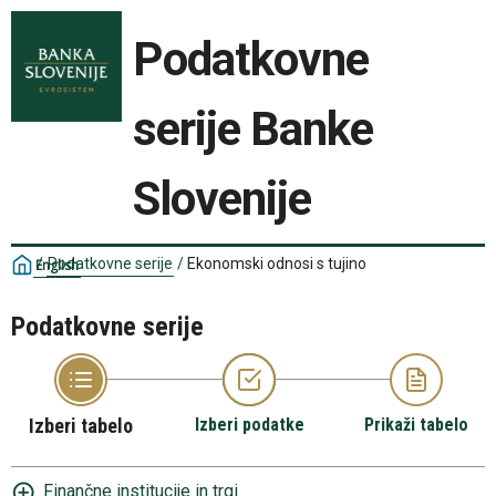
Podatkovne
serije Banke
Slovenije
/
Podatkovne serije
/
Ekonomski odnosi s tujino
English
Podatkovne serije
Izberi tabelo
Izberi podatke
Prikaži tabelo
Finančne institucije in trgi