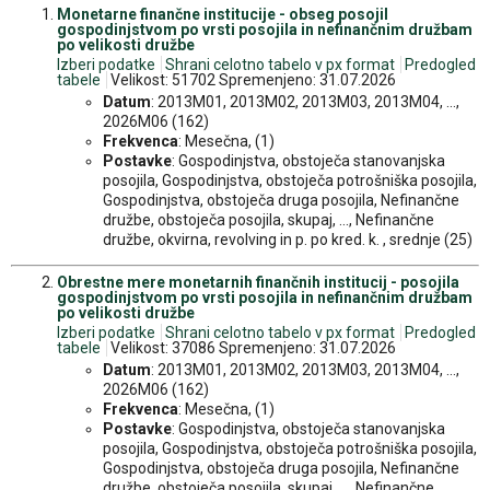
Monetarne finančne institucije - obseg posojil
gospodinjstvom po vrsti posojila in nefinančnim družbam
po velikosti družbe
Izberi podatke
Shrani celotno tabelo v px format
Predogled
tabele
Velikost: 51702 Spremenjeno: 31.07.2026
Datum
: 2013M01, 2013M02, 2013M03, 2013M04, ...,
2026M06 (162)
Frekvenca
: Mesečna, (1)
Postavke
: Gospodinjstva, obstoječa stanovanjska
posojila, Gospodinjstva, obstoječa potrošniška posojila,
Gospodinjstva, obstoječa druga posojila, Nefinančne
družbe, obstoječa posojila, skupaj, ..., Nefinančne
družbe, okvirna, revolving in p. po kred. k. , srednje (25)
Obrestne mere monetarnih finančnih institucij - posojila
gospodinjstvom po vrsti posojila in nefinančnim družbam
po velikosti družbe
Izberi podatke
Shrani celotno tabelo v px format
Predogled
tabele
Velikost: 37086 Spremenjeno: 31.07.2026
Datum
: 2013M01, 2013M02, 2013M03, 2013M04, ...,
2026M06 (162)
Frekvenca
: Mesečna, (1)
Postavke
: Gospodinjstva, obstoječa stanovanjska
posojila, Gospodinjstva, obstoječa potrošniška posojila,
Gospodinjstva, obstoječa druga posojila, Nefinančne
družbe, obstoječa posojila, skupaj, ..., Nefinančne