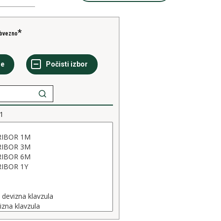
bvezno
1