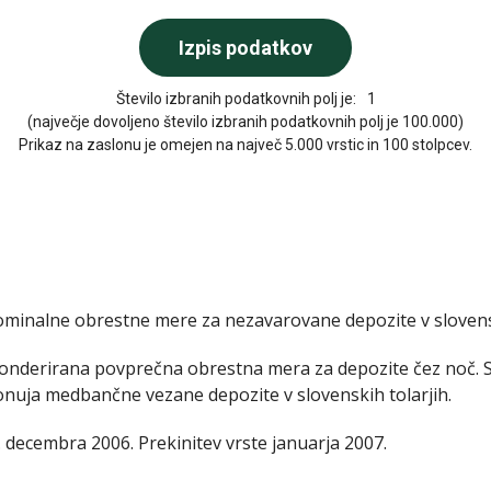
Število izbranih podatkovnih polj je:
1
(največje dovoljeno število izbranih podatkovnih polj je 100.000)
Prikaz na zaslonu je omejen na največ 5.000 vrstic in 100 stolpcev.
nominalne obrestne mere za nezavarovane depozite v slove
ponderirana povprečna obrestna mera za depozite čez noč. S
nuja medbančne vezane depozite v slovenskih tolarjih.
1. decembra 2006. Prekinitev vrste januarja 2007.