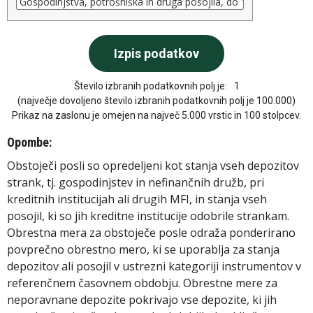
Število izbranih podatkovnih polj je:
1
(največje dovoljeno število izbranih podatkovnih polj je 100.000)
Prikaz na zaslonu je omejen na največ 5.000 vrstic in 100 stolpcev.
Opombe:
Obstoječi posli so opredeljeni kot stanja vseh depozitov
strank, tj. gospodinjstev in nefinančnih družb, pri
kreditnih institucijah ali drugih MFI, in stanja vseh
posojil, ki so jih kreditne institucije odobrile strankam.
Obrestna mera za obstoječe posle odraža ponderirano
povprečno obrestno mero, ki se uporablja za stanja
depozitov ali posojil v ustrezni kategoriji instrumentov v
referenčnem časovnem obdobju. Obrestne mere za
neporavnane depozite pokrivajo vse depozite, ki jih