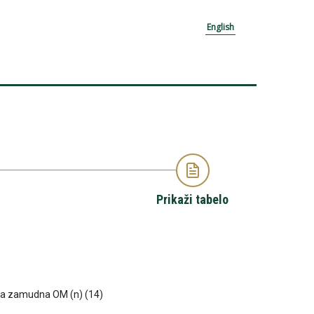
English
Prikaži tabelo
nska zamudna OM (n) (14)