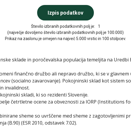
Število izbranih podatkovnih polj je:
1
(največje dovoljeno število izbranih podatkovnih polj je 100.000)
Prikaz na zaslonu je omejen na največ 5.000 vrstic in 100 stolpcev.
inske sklade in poročevalska populacija temeljita na Uredbi
pomeni finančno družbo ali nepravo družbo, ki se v glavnem
ancev (socialno zavarovanje). Pokojninski sklad kot sistem 
n invalidnost.
jninski skladi, ki so rezidenti Slovenije.
elje četrtletne ocene za obveznosti za IORP (Institutions fo
binirane sheme so uvrščene med sheme z zagotovljenimi pr
ja (B.90) (ESR 2010, odstavek 7.02).