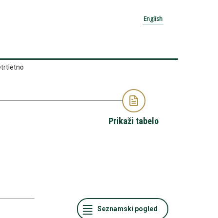
English
trtletno
Prikaži tabelo