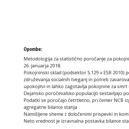
Opombe:
Metodologija za statistično poročanje za pokojn
26. januarja 2018.
Pokojninski sklad (podsektor S.129 v ESR 2010) 
združevanja socialnih tveganj in potreb zavarov
upokojitvi in lahko zagotavlja pokojnine za smrt i
Dejansko poročevalsko populacijo sestavljajo poko
Podatki se poročajo četrtletno, pri čemer NCB izp
agregatne bilance stanja
Namišljene sheme z določenimi prispevki in kom
Neto vrednost je izravnalna postavka bilance stan