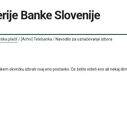
rije Banke Slovenije
tika plačil
/
[Arhiv] Telebanka
/
Navodilo za označevanje izbora
kvirčku izbrati vsaj eno postavko. Če želite videti eno ali nekaj dimenzij,