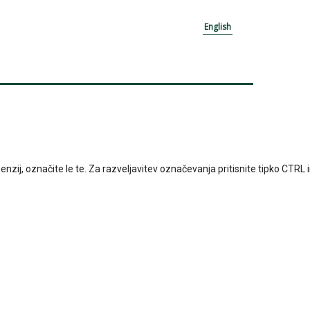
English
 označite le te. Za razveljavitev označevanja pritisnite tipko CTRL in kli