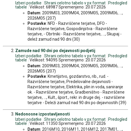
Izberi podatke
Shrani celotno tabelo v px format
Predogled
tabele
Velikost: 68987 Spremenjeno: 20.07.2026
Datum
: 2009M03, 2009M04, 2009M05, 2009M06, ...,
2026M05 (207)
Postavke
: NFD - Razvrščene terjatve, DFO -
Razvrščene terjatve, Gospodinjstva - Razvrščene
terjatve, - Obrtniki - Razvrščene terjatve, ..., Skupaj -
delež zamud nad 90 dni (30)
Zamude nad 90 dni po dejavnosti podjetij
Izberi podatke
Shrani celotno tabelo v px format
Predogled
tabele
Velikost: 94095 Spremenjeno: 20.07.2026
Datum
: 2009M03, 2009M04, 2009M05, 2009M06, ...,
2026M05 (207)
Postavke
: Kmetijstvo, gozdarstvo, rib., rud. -
Razvrščene terjatve, Predelovalne dejavnosti -
Razvrščene terjatve, Elektrika, plin in voda, saniranje
ok. - Razvrščene terjatve, Gradbeništvo - Razvrščene
terjatve, ..., Kult., šport., rekr. in druge dej. - razvrščene
terjatve - Deleži zamud nad 90 dni po dejavnostih (39)
Nedonosne izpostavljenosti
Izberi podatke
Shrani celotno tabelo v px format
Predogled
tabele
Velikost: 11350 Spremenjeno: 20.07.2026
Datum
: 2016M10, 2016M11, 2016M12, 2017M01, ...,