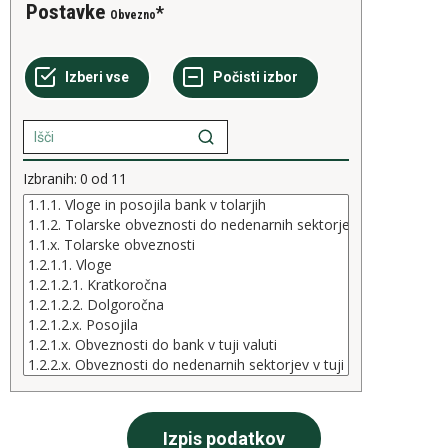
Postavke
Obvezno
Izbranih:
0
od
11