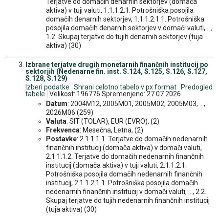
Terjatve do domačih denarnih sektorjev (domača
aktiva) v tuji valuti, 1.1.1.2.1. Potrošniška posojila
domačih denarnih sektorjev, 1.1.1.2.1.1. Potrošniška
posojila domačih denarnih sektorjev v domači valuti, ...,
1.2. Skupaj terjatve do tujih denarnih sektorjev (tuja
aktiva) (30)
Izbrane terjatve drugih monetarnih finančnih institucij po
sektorjih (Nedenarne fin. inst. S.124, S.125, S.126, S.127,
S.128, S.129)
Izberi podatke
Shrani celotno tabelo v px format
Predogled
tabele
Velikost: 196776 Spremenjeno: 27.07.2026
Datum
: 2004M12, 2005M01, 2005M02, 2005M03, ...,
2026M06 (259)
Valuta
: SIT (TOLAR), EUR (EVRO), (2)
Frekvenca
: Mesečna, Letna, (2)
Postavke
: 2.1.1.1.1. Terjatve do domačih nedenarnih
finančnih institucij (domača aktiva) v domači valuti,
2.1.1.1.2. Terjatve do domačih nedenarnih finančnih
institucij (domača aktiva) v tuji valuti, 2.1.1.2.1.
Potrošniška posojila domačih nedenarnih finančnih
institucij, 2.1.1.2.1.1. Potrošniška posojila domačih
nedenarnih finančnih institucij v domači valuti, ..., 2.2.
Skupaj terjatve do tujih nedenarnih finančnih institucij
(tuja aktiva) (30)