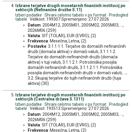
Izbrane terjatve drugih monetarnih finančnih institucij po
sektorjih (Nefinančne družbe S.11)
Izberi podatke
Shrani celotno tabelo v px format
Predogled
tabele
Velikost: 199307 Spremenjeno: 27.07.2026
Datum
: 2004M12, 2005M01, 2005M02, 2005M03, ...,
2026M06 (259)
Valuta
: SIT (TOLAR), EUR (EVRO), (2)
Frekvenca
: Mesečna, Letna, (2)
Postavke
: 3.1.1.1.1. Terjatve do domačih nefinančnih
družb (domača aktiva) v domači valuti, 3.1.1.1.2.
Terjatve do domačih nefinančnih družb (domača
aktiva) v tuji valuti, 3.1.1.2.1. Potrošniška posojila
domačih nefinančnih družb, 3.1.1.2.1.1. Potrošniška
posojila domačih nefinančnih družb v domači valuti, ...,
3.2. Skupaj terjatve do tujih nefinančnih družb (tuja
aktiva) (30)
Izbrane terjatve drugih monetarnih finančnih institucij po
sektorjih (Centralna država S.1311)
Izberi podatke
Shrani celotno tabelo v px format
Predogled
tabele
Velikost: 193513 Spremenjeno: 27.07.2026
Datum
: 2004M12, 2005M01, 2005M02, 2005M03, ...,
2026M06 (259)
Valuta
: SIT (TOLAR), EUR (EVRO), (2)
Frekvenca
: Mesečna, Letna, (2)