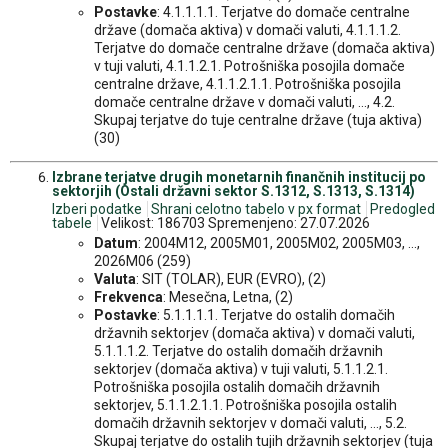
Postavke
: 4.1.1.1.1. Terjatve do domače centralne
države (domača aktiva) v domači valuti, 4.1.1.1.2.
Terjatve do domače centralne države (domača aktiva)
v tuji valuti, 4.1.1.2.1. Potrošniška posojila domače
centralne države, 4.1.1.2.1.1. Potrošniška posojila
domače centralne države v domači valuti, ..., 4.2.
Skupaj terjatve do tuje centralne države (tuja aktiva)
(30)
Izbrane terjatve drugih monetarnih finančnih institucij po
sektorjih (Ostali državni sektor S.1312, S.1313, S.1314)
Izberi podatke
Shrani celotno tabelo v px format
Predogled
tabele
Velikost: 186703 Spremenjeno: 27.07.2026
Datum
: 2004M12, 2005M01, 2005M02, 2005M03, ...,
2026M06 (259)
Valuta
: SIT (TOLAR), EUR (EVRO), (2)
Frekvenca
: Mesečna, Letna, (2)
Postavke
: 5.1.1.1.1. Terjatve do ostalih domačih
državnih sektorjev (domača aktiva) v domači valuti,
5.1.1.1.2. Terjatve do ostalih domačih državnih
sektorjev (domača aktiva) v tuji valuti, 5.1.1.2.1.
Potrošniška posojila ostalih domačih državnih
sektorjev, 5.1.1.2.1.1. Potrošniška posojila ostalih
domačih državnih sektorjev v domači valuti, ..., 5.2.
Skupaj terjatve do ostalih tujih državnih sektorjev (tuja