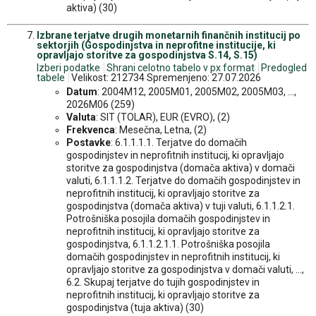
aktiva) (30)
Izbrane terjatve drugih monetarnih finančnih institucij po
sektorjih (Gospodinjstva in neprofitne institucije, ki
opravljajo storitve za gospodinjstva S.14, S.15)
Izberi podatke
Shrani celotno tabelo v px format
Predogled
tabele
Velikost: 212734 Spremenjeno: 27.07.2026
Datum
: 2004M12, 2005M01, 2005M02, 2005M03, ...,
2026M06 (259)
Valuta
: SIT (TOLAR), EUR (EVRO), (2)
Frekvenca
: Mesečna, Letna, (2)
Postavke
: 6.1.1.1.1. Terjatve do domačih
gospodinjstev in neprofitnih institucij, ki opravljajo
storitve za gospodinjstva (domača aktiva) v domači
valuti, 6.1.1.1.2. Terjatve do domačih gospodinjstev in
neprofitnih institucij, ki opravljajo storitve za
gospodinjstva (domača aktiva) v tuji valuti, 6.1.1.2.1.
Potrošniška posojila domačih gospodinjstev in
neprofitnih institucij, ki opravljajo storitve za
gospodinjstva, 6.1.1.2.1.1. Potrošniška posojila
domačih gospodinjstev in neprofitnih institucij, ki
opravljajo storitve za gospodinjstva v domači valuti, ...,
6.2. Skupaj terjatve do tujih gospodinjstev in
neprofitnih institucij, ki opravljajo storitve za
gospodinjstva (tuja aktiva) (30)