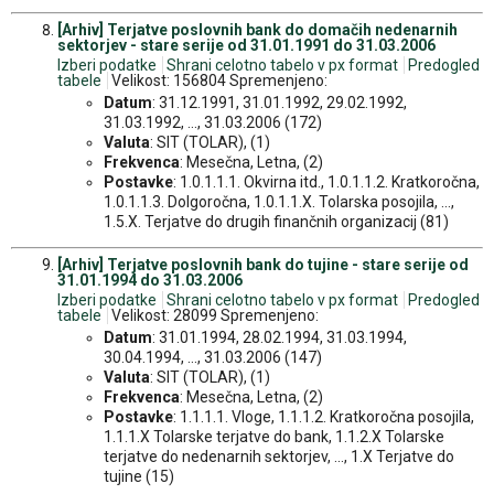
[Arhiv] Terjatve poslovnih bank do domačih nedenarnih
sektorjev - stare serije od 31.01.1991 do 31.03.2006
Izberi podatke
Shrani celotno tabelo v px format
Predogled
tabele
Velikost: 156804 Spremenjeno:
Datum
: 31.12.1991, 31.01.1992, 29.02.1992,
31.03.1992, ..., 31.03.2006 (172)
Valuta
: SIT (TOLAR), (1)
Frekvenca
: Mesečna, Letna, (2)
Postavke
: 1.0.1.1.1. Okvirna itd., 1.0.1.1.2. Kratkoročna,
1.0.1.1.3. Dolgoročna, 1.0.1.1.X. Tolarska posojila, ...,
1.5.X. Terjatve do drugih finančnih organizacij (81)
[Arhiv] Terjatve poslovnih bank do tujine - stare serije od
31.01.1994 do 31.03.2006
Izberi podatke
Shrani celotno tabelo v px format
Predogled
tabele
Velikost: 28099 Spremenjeno:
Datum
: 31.01.1994, 28.02.1994, 31.03.1994,
30.04.1994, ..., 31.03.2006 (147)
Valuta
: SIT (TOLAR), (1)
Frekvenca
: Mesečna, Letna, (2)
Postavke
: 1.1.1.1. Vloge, 1.1.1.2. Kratkoročna posojila,
1.1.1.X Tolarske terjatve do bank, 1.1.2.X Tolarske
terjatve do nedenarnih sektorjev, ..., 1.X Terjatve do
tujine (15)