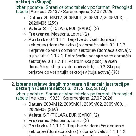
sektorjih (Skupaj)
Izberi podatke
Shrani celotno tabelo v px format
Predogled
tabele
Velikost: 224377 Spremenjeno: 27.07.2026
Datum
: 2004M12, 2005M01, 2005M02, 2005M03, ...,
2026M06 (259)
Valuta
: SIT (TOLAR), EUR (EVRO), (2)
Frekvenca
: Mesečna, Letna, (2)
Postavke
: 0.1.1.1.1. Terjatve do vseh domačih
sektorjev (domača aktiva) v domači valuti, 0.1.1.1.2.
Terjatve do vseh domačih sektorjev (domača aktiva) v
tuji valuti, 0.1.1.2.1. Potrošniška posojila vseh domačih
sektorjev, 0.1.1.2.1.1. Potrošniška posojila vseh
domačih sektorjev v domači valuti, ..., 0.2. Skupaj
terjatve do vseh tujih sektorjev (tuja aktiva) (30)
Izbrane terjatve drugih monetarnih finančnih institucij po
sektorjih (Denarni sektor S.121, S.122, S.123)
Izberi podatke
Shrani celotno tabelo v px format
Predogled
tabele
Velikost: 199231 Spremenjeno: 27.07.2026
Datum
: 2004M12, 2005M01, 2005M02, 2005M03, ...,
2026M06 (259)
Valuta
: SIT (TOLAR), EUR (EVRO), (2)
Frekvenca
: Mesečna, Letna, (2)
Postavke
: 1.1.1.1.1. Terjatve do domačih denarnih
sektorjev (domača aktiva) v domači valuti, 1.1.1.1.2.