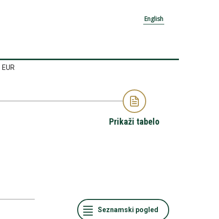
English
o EUR
Prikaži tabelo