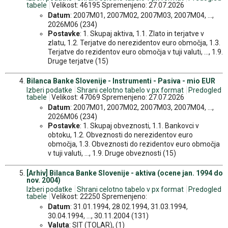
tabele
Velikost: 46195 Spremenjeno: 27.07.2026
Datum
: 2007M01, 2007M02, 2007M03, 2007M04, ...,
2026M06 (234)
Postavke
: 1. Skupaj aktiva, 1.1. Zlato in terjatve v
zlatu, 1.2. Terjatve do nerezidentov euro območja, 1.3.
Terjatve do rezidentov euro območja v tuji valuti, ..., 1.9.
Druge terjatve (15)
Bilanca Banke Slovenije - Instrumenti - Pasiva - mio EUR
Izberi podatke
Shrani celotno tabelo v px format
Predogled
tabele
Velikost: 47069 Spremenjeno: 27.07.2026
Datum
: 2007M01, 2007M02, 2007M03, 2007M04, ...,
2026M06 (234)
Postavke
: 1. Skupaj obveznosti, 1.1. Bankovci v
obtoku, 1.2. Obveznosti do nerezidentov euro
območja, 1.3. Obveznosti do rezidentov euro območja
v tuji valuti, ..., 1.9. Druge obveznosti (15)
[Arhiv] Bilanca Banke Slovenije - aktiva (ocene jan. 1994 do
nov. 2004)
Izberi podatke
Shrani celotno tabelo v px format
Predogled
tabele
Velikost: 22250 Spremenjeno:
Datum
: 31.01.1994, 28.02.1994, 31.03.1994,
30.04.1994, ..., 30.11.2004 (131)
Valuta
: SIT (TOLAR), (1)