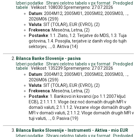
Izberi podatke
Shrani celotno tabelo v px format
Predogled
tabele
Velikost: 108030 Spremenjeno: 27.07.2026
Datum
: 2004M12, 2005M01, 2005M02, 2005M03, ...,
2026M06 (259)
Valuta
: SIT (TOLAR), EUR (EVRO), (2)
Frekvenca
: Mesečna, Letna, (2)
Postavke
: 1.1. Zlato, 1.2. Terjatve do MDS, 1.3. Tuja
gotovina, 1.4. Posojila, terjatve iz danih vlog do tujih
sektorjev, ..., 0. Aktiva (14)
Bilanca Banke Slovenije - pasiva
Izberi podatke
Shrani celotno tabelo v px format
Predogled
tabele
Velikost: 135239 Spremenjeno: 27.07.2026
Datum
: 2004M12, 2005M01, 2005M02, 2005M03, ...,
2026M06 (259)
Valuta
: SIT (TOLAR), EUR (EVRO), (2)
Frekvenca
: Mesečna, Letna, (2)
Postavke
: 1. Bankovci in kovanci (po 1.1.2007 ključ
ECB), 2.1.1.1.1. Vloge čez noč domačih drugih MFI v
domači valuti, 2.1.1.1.2. Vezane vloge domačih drugih
MFI v domači valuti, 2.1.1.2. Vloge domačih drugih MFI v
tuji valuti, ..., 0. Pasiva (19)
Bilanca Banke Slovenije - Instrumenti - Aktiva - mio EUR
Izberi podatke
Shrani celotno tabelo v px format
Predogled