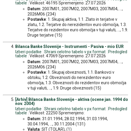
tabele
Velikost: 46195 Spremenjeno: 27.07.2026
Datum
: 2007M01, 2007M02, 2007M03, 2007M04, ...,
2026M06 (234)
Postavke
: 1. Skupaj aktiva, 1.1. Zlato in terjatve v
zlatu, 1.2. Terjatve do nerezidentov euro območja, 1.3.
Terjatve do rezidentov euro območja v tuji valuti, ..., 1.9.
Druge terjatve (15)
Bilanca Banke Slovenije - Instrumenti - Pasiva - mio EUR
Izberi podatke
Shrani celotno tabelo v px format
Predogled
tabele
Velikost: 47069 Spremenjeno: 27.07.2026
Datum
: 2007M01, 2007M02, 2007M03, 2007M04, ...,
2026M06 (234)
Postavke
: 1. Skupaj obveznosti, 1.1. Bankovci v
obtoku, 1.2. Obveznosti do nerezidentov euro
območja, 1.3. Obveznosti do rezidentov euro območja
v tuji valuti, ..., 1.9. Druge obveznosti (15)
[Arhiv] Bilanca Banke Slovenije - aktiva (ocene jan. 1994 do
nov. 2004)
Izberi podatke
Shrani celotno tabelo v px format
Predogled
tabele
Velikost: 22250 Spremenjeno:
Datum
: 31.01.1994, 28.02.1994, 31.03.1994,
30.04.1994, ..., 30.11.2004 (131)
Valuta
: SIT (TOLAR), (1)