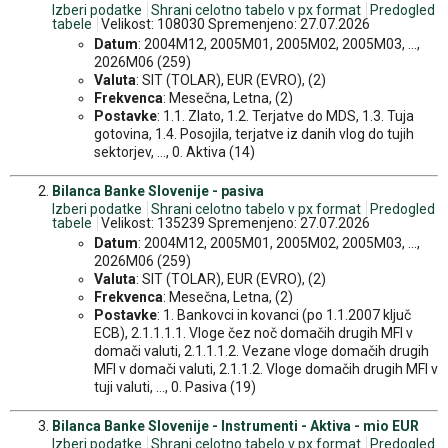
Izberi podatke
Shrani celotno tabelo v px format
Predogled
tabele
Velikost: 108030 Spremenjeno: 27.07.2026
Datum
: 2004M12, 2005M01, 2005M02, 2005M03, ...,
2026M06 (259)
Valuta
: SIT (TOLAR), EUR (EVRO), (2)
Frekvenca
: Mesečna, Letna, (2)
Postavke
: 1.1. Zlato, 1.2. Terjatve do MDS, 1.3. Tuja
gotovina, 1.4. Posojila, terjatve iz danih vlog do tujih
sektorjev, ..., 0. Aktiva (14)
Bilanca Banke Slovenije - pasiva
Izberi podatke
Shrani celotno tabelo v px format
Predogled
tabele
Velikost: 135239 Spremenjeno: 27.07.2026
Datum
: 2004M12, 2005M01, 2005M02, 2005M03, ...,
2026M06 (259)
Valuta
: SIT (TOLAR), EUR (EVRO), (2)
Frekvenca
: Mesečna, Letna, (2)
Postavke
: 1. Bankovci in kovanci (po 1.1.2007 ključ
ECB), 2.1.1.1.1. Vloge čez noč domačih drugih MFI v
domači valuti, 2.1.1.1.2. Vezane vloge domačih drugih
MFI v domači valuti, 2.1.1.2. Vloge domačih drugih MFI v
tuji valuti, ..., 0. Pasiva (19)
Bilanca Banke Slovenije - Instrumenti - Aktiva - mio EUR
Izberi podatke
Shrani celotno tabelo v px format
Predogled