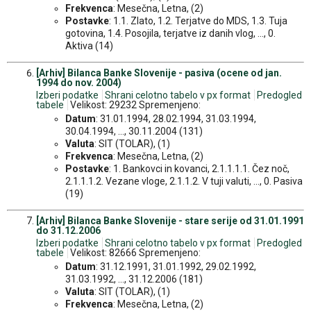
Frekvenca
: Mesečna, Letna, (2)
Postavke
: 1.1. Zlato, 1.2. Terjatve do MDS, 1.3. Tuja
gotovina, 1.4. Posojila, terjatve iz danih vlog, ..., 0.
Aktiva (14)
[Arhiv] Bilanca Banke Slovenije - pasiva (ocene od jan.
1994 do nov. 2004)
Izberi podatke
Shrani celotno tabelo v px format
Predogled
tabele
Velikost: 29232 Spremenjeno:
Datum
: 31.01.1994, 28.02.1994, 31.03.1994,
30.04.1994, ..., 30.11.2004 (131)
Valuta
: SIT (TOLAR), (1)
Frekvenca
: Mesečna, Letna, (2)
Postavke
: 1. Bankovci in kovanci, 2.1.1.1.1. Čez noč,
2.1.1.1.2. Vezane vloge, 2.1.1.2. V tuji valuti, ..., 0. Pasiva
(19)
[Arhiv] Bilanca Banke Slovenije - stare serije od 31.01.1991
do 31.12.2006
Izberi podatke
Shrani celotno tabelo v px format
Predogled
tabele
Velikost: 82666 Spremenjeno:
Datum
: 31.12.1991, 31.01.1992, 29.02.1992,
31.03.1992, ..., 31.12.2006 (181)
Valuta
: SIT (TOLAR), (1)
Frekvenca
: Mesečna, Letna, (2)