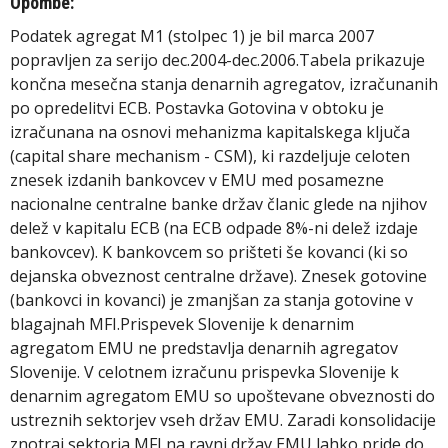
Opombe:
Podatek agregat M1 (stolpec 1) je bil marca 2007
popravljen za serijo dec.2004-dec.2006.Tabela prikazuje
končna mesečna stanja denarnih agregatov, izračunanih
po opredelitvi ECB. Postavka Gotovina v obtoku je
izračunana na osnovi mehanizma kapitalskega ključa
(capital share mechanism - CSM), ki razdeljuje celoten
znesek izdanih bankovcev v EMU med posamezne
nacionalne centralne banke držav članic glede na njihov
delež v kapitalu ECB (na ECB odpade 8%-ni delež izdaje
bankovcev). K bankovcem so prišteti še kovanci (ki so
dejanska obveznost centralne države). Znesek gotovine
(bankovci in kovanci) je zmanjšan za stanja gotovine v
blagajnah MFI.Prispevek Slovenije k denarnim
agregatom EMU ne predstavlja denarnih agregatov
Slovenije. V celotnem izračunu prispevka Slovenije k
denarnim agregatom EMU so upoštevane obveznosti do
ustreznih sektorjev vseh držav EMU. Zaradi konsolidacije
znotraj sektorja MFI na ravni držav EMU lahko pride do