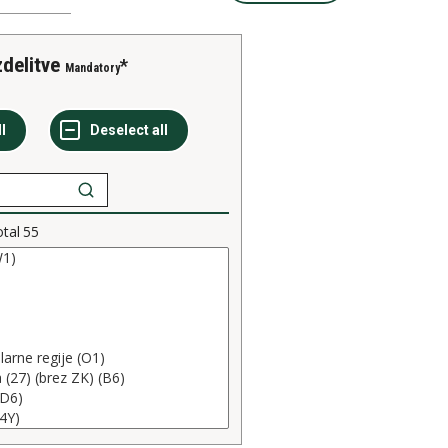
zdelitve
Mandatory
otal
55