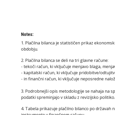
Notes:
1. Plačilna bilanca je statističen prikaz ekonom
obdobju.
2. Plačilna bilanca se deli na tri glavne račune:
- tekoči račun, ki vključuje menjavo blaga, menj
- kapitalski račun, ki vključuje pridobitve/odtuji
- in finančni račun, ki vključuje neposredne nalo
3. Podrobnejši opis metodologije se nahaja na spl
podatki spreminjajo v skladu z revizijsko politiko.
4. Tabela prikazuje plačilno bilanco po državah
instrumente v finančnem računu.