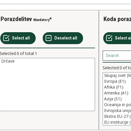
Porazdelitev
Koda pora
Mandatory
Selected
0
of total
1
Selected
0
of t