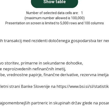
Number of selected data cells are:
1
(maximum number allowed is 100,000)
Presentation on screen is limited to 5,000 rows and 100 columns
skih transakcij med rezidenti določenega gospodarstva ter n
avo storitev, primarne in sekundarne dohodke,
tve neproizvedenih nefinančnih imetij,
žbe, vrednostne papirje, finančne derivative, rezervna imetja
etni strani Banke Slovenije na https://www.bsi.si/sl/statist
 najpomembnejših partneric in skupinah držav glede na posam