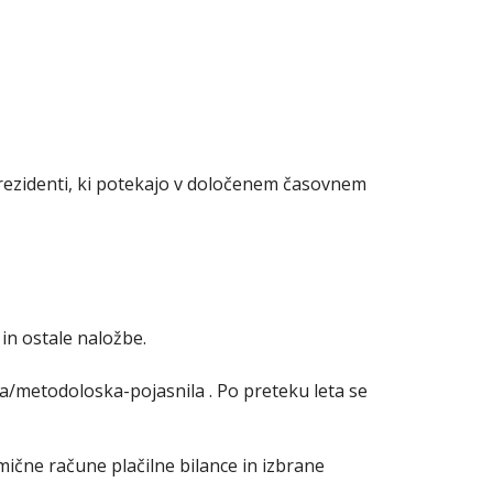
erezidenti, ki potekajo v določenem časovnem
 in ostale naložbe.
ika/metodoloska-pojasnila . Po preteku leta se
ične račune plačilne bilance in izbrane