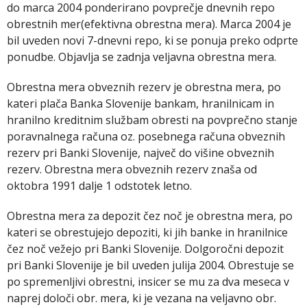
do marca 2004 ponderirano povprečje dnevnih repo
obrestnih mer(efektivna obrestna mera). Marca 2004 je
bil uveden novi 7-dnevni repo, ki se ponuja preko odprte
ponudbe. Objavlja se zadnja veljavna obrestna mera.
Obrestna mera obveznih rezerv je obrestna mera, po
kateri plača Banka Slovenije bankam, hranilnicam in
hranilno kreditnim službam obresti na povprečno stanje
poravnalnega računa oz. posebnega računa obveznih
rezerv pri Banki Slovenije, največ do višine obveznih
rezerv. Obrestna mera obveznih rezerv znaša od
oktobra 1991 dalje 1 odstotek letno.
Obrestna mera za depozit čez noč je obrestna mera, po
kateri se obrestujejo depoziti, ki jih banke in hranilnice
čez noč vežejo pri Banki Slovenije. Dolgoročni depozit
pri Banki Slovenije je bil uveden julija 2004. Obrestuje se
po spremenljivi obrestni, insicer se mu za dva meseca v
naprej določi obr. mera, ki je vezana na veljavno obr.