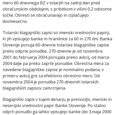
mero 60-dnevnega BZ v tolarjih na zadnji dan pred
obračunskim obdobjem, s pribitkom v višini 0,2 odstotne
točke. Obresti se obračunavajo in izplačujejo
dvomesečno.
Tolarski blagajniški zapisi so imenski vrednostni papirji,
ki jih vpisujejo banke in hranilnice za 60 in 270 dni. Banka
Slovenije ponuja 60-dnevne tolarske blagajniške zapise
preko odprte ponudbe, 270-dnevne je od novembra
2001 do februarja 2004 ponujala preko avkcij, od marca
2004 dalje pa preko zaprte ponudbe. Obrestna mera za
navedene blagajniške zapise je nominalno podana, v
primeru avkcij gre za efektivno obrestno mero. Od
novembra 2004 je ponudba 270-dnevnih tolarskih
blagajniških zapisov zamrznjena.
Blagajniški zapis v tujem denarju je prenosljiv, imenski in
neserijski vrednostni papir Banke Slovenije. Po stalno
odprti ponudbi ga lahko vpisujejo banke (do 3.maja 2000