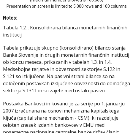
(maximum number allowed is 100,000)
Presentation on screen is limited to 5,000 rows and 100 columns
Notes:
Tabela 1.2. : Konsolidirana bilanca monetarnih finančnih
institucij
Tabela prikazuje skupno (konsolidirano) bilanco stanja
Banke Slovenije in drugih monetarnih finančnih institucij
ob koncu meseca, prikazanih v tabelah 1.3. in 1.4..
Medsebojne terjatve in obveznosti sektorjev S.122 in
S.121 so izključene. Na pasivni strani bilance so na
določenih postavkah izključene obveznosti do domačega
sektorja S.1311 in so zajete med ostalo pasivo.
Postavka Bankovci in kovanci je za serije po 1. januarju
2007 izračunana na osnovi mehanizma kapitalskega
ključa (capital share mechanism - CSM), ki razdeljuje
celoten znesek izdanih bankovcev v EMU med
posamezne nacionalne centralne banke držav članic